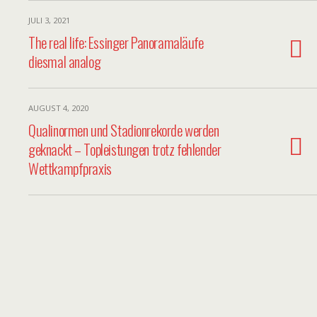
JULI 3, 2021
The real life: Essinger Panoramaläufe
diesmal analog
AUGUST 4, 2020
Qualinormen und Stadionrekorde werden
geknackt – Topleistungen trotz fehlender
Wettkampfpraxis
Premiumpartner
Premiumpartner
Premiumpartner
Premiumpartner
Premiumpartner
Premiumpartner
Premiumpartner
Premiumpartner
Premiumpartner
Premiumpartner
Exklusivpartner
Exklusivpartner
Exklusivpartner
Exklusivpartner
Exklusivpartner
Exklusivpartner
Exklusivpartner
Ausstatter
Hauptpartner
Hauptpartner
Hauptpartner