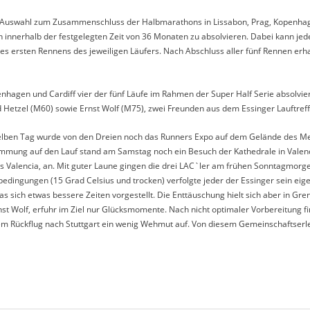
 Auswahl zum Zusammenschluss der Halbmarathons in Lissabon, Prag, Kopenhagen,
nen innerhalb der festgelegten Zeit von 36 Monaten zu absolvieren. Dabei kann jede
s ersten Rennens des jeweiligen Läufers. Nach Abschluss aller fünf Rennen erha
hagen und Cardiff vier der fünf Läufe im Rahmen der Super Half Serie absolviert
zel (M60) sowie Ernst Wolf (M75), zwei Freunden aus dem Essinger Lauftreff, 
 selben Tag wurde von den Dreien noch das Runners Expo auf dem Gelände des Me
immung auf den Lauf stand am Samstag noch ein Besuch der Kathedrale in Valenci
encias Valencia, an. Mit guter Laune gingen die drei LAC`ler am frühen Sonnta
sbedingungen (15 Grad Celsius und trocken) verfolgte jeder der Essinger sein eige
s sich etwas bessere Zeiten vorgestellt. Die Enttäuschung hielt sich aber in Gren
rnst Wolf, erfuhr im Ziel nur Glücksmomente. Nach nicht optimaler Vorbereitung f
Rückflug nach Stuttgart ein wenig Wehmut auf. Von diesem Gemeinschaftserleb