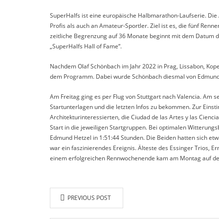
SuperHalfs ist eine europäische Halbmarathon-Laufserie. Die
Profis als auch an Amateur-Sportler. Ziel ist es, die fünf Ren
zeitliche Begrenzung auf 36 Monate beginnt mit dem Datum de
„SuperHalfs Hall of Fame“.
Nachdem Olaf Schönbach im Jahr 2022 in Prag, Lissabon, Kopen
dem Programm. Dabei wurde Schönbach diesmal von Edmund Het
Am Freitag ging es per Flug von Stuttgart nach Valencia. Am
Startunterlagen und die letzten Infos zu bekommen. Zur Einst
Architekturinteressierten, die Ciudad de las Artes y las Ci
Start in die jeweiligen Startgruppen. Bei optimalen Witterung
Edmund Hetzel in 1:51:44 Stunden. Die Beiden hatten sich etwa
war ein faszinierendes Ereignis. Älteste des Essinger Trios, E
einem erfolgreichen Rennwochenende kam am Montag auf dem 
PREVIOUS POST