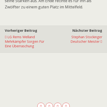
seine Stärken aus. Am Ende recihte es für ihn als
Zwölfter zu einem guten Platz im Mittelfeld.
Vorheriger Beitrag
Nächster Beitrag
LG Rems Welland
Stephan Stockinger
Mehrkämpfer Sorgen Für
Deutscher Meister
Eine Überraschung
Premiumpartner
Premiumpartner
Premiumpartner
Premiumpartner
Premiumpartner
Premiumpartner
Premiumpartner
Premiumpartner
Premiumpartner
Premiumpartner
Exklusivpartner
Exklusivpartner
Exklusivpartner
Exklusivpartner
Exklusivpartner
Exklusivpartner
Exklusivpartner
Ausstatter
Hauptpartner
Hauptpartner
Hauptpartner
Hauptpartner
Hauptpartner