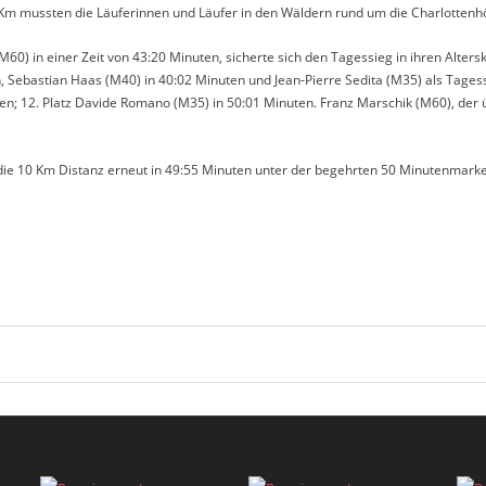
 Km mussten die Läuferinnen und Läufer in den Wäldern rund um die Charlottenhö
60) in einer Zeit von 43:20 Minuten, sicherte sich den Tagessieg in ihren Altersk
n, Sebastian Haas (M40) in 40:02 Minuten und Jean-Pierre Sedita (M35) als Tages
en; 12. Platz Davide Romano (M35) in 50:01 Minuten. Franz Marschik (M60), der übe
e 10 Km Distanz erneut in 49:55 Minuten unter der begehrten 50 Minutenmarke f