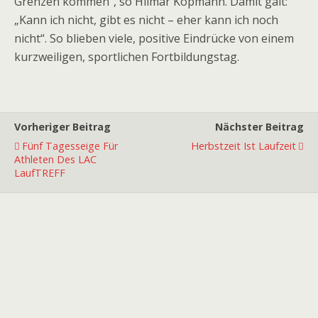
Grenzen kommen“, so Hilmar Kopmann. Damit galt:
„Kann ich nicht, gibt es nicht – eher kann ich noch
nicht“. So blieben viele, positive Eindrücke von einem
kurzweiligen, sportlichen Fortbildungstag.
Vorheriger Beitrag
Nächster Beitrag
Fünf Tagesseige Für
Herbstzeit Ist Laufzeit
Athleten Des LAC
LaufTREFF
Premiumpartner
Premiumpartner
Premiumpartner
Premiumpartner
Premiumpartner
Premiumpartner
Premiumpartner
Premiumpartner
Premiumpartner
Premiumpartner
Exklusivpartner
Exklusivpartner
Exklusivpartner
Exklusivpartner
Exklusivpartner
Exklusivpartner
Exklusivpartner
Ausstatter
Hauptpartner
Hauptpartner
Hauptpartner
Hauptpartner