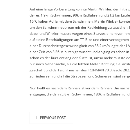
Auf eine lange Vorbereitung konnte Martin Winkler, der Initia
der es 1,9km Schwimmen, 90km Radfahren und 21,2 km Laufen.
16°C kalten Adria mit dem Schwimmen. Martin Winkler konnte d
um den Schwimmneoprean mit der Radkleidung zu tauschen. Di
dabei und Winkler musste wegen eines Sturzes einem vor ihm fa
auf kleine Beschädigungen am TT-Bike und einer verbogenen Ke
einer Durchschnittsgeschwindigkeit von 38,2km/h legte der LA
einer Zeit von 3:36 Minuten getauscht und ab ging es schon i
schön es der Kurs entlang der Küste ist, umso mehr musste d
nur noch Nebensache, als die letzten Meter Richtung Ziel ansta
geschafft und darf sich Finisher des IRONMAN 70.3 Jesolo 20
zufrieden sein und all die Strapazen und Schmerzen sind verge
Nun heißt es nach dem Rennen ist vor dem Rennen. Die nächst
entgegen, die dann 3,8km Schwimmen, 180km Radfahren und 
PREVIOUS POST