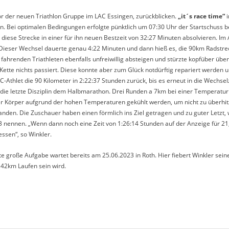
tor der neuen Triathlon Gruppe im LAC Essingen, zurückblicken.
„it´s race time“
i
 Bei optimalen Bedingungen erfolgte pünktlich um 07:30 Uhr der Startschuss b
iese Strecke in einer für ihn neuen Bestzeit von 32:27 Minuten absolvieren. Im 
eser Wechsel dauerte genau 4:22 Minuten und dann hieß es, die 90km Radstrec
hrenden Triathleten ebenfalls unfreiwillig absteigen und stürzte kopfüber über 
tte nichts passiert. Diese konnte aber zum Glück notdürftig repariert werden u
C-Athlet die 90 Kilometer in 2:22:37 Stunden zurück, bis es erneut in die Wechs
n die letzte Disziplin dem Halbmarathon. Drei Runden a 7km bei einer Temperat
er Körper aufgrund der hohen Temperaturen gekühlt werden, um nicht zu überhi
nden. Die Zuschauer haben einen förmlich ins Ziel getragen und zu guter Letzt, w
23 nennen. „Wenn dann noch eine Zeit von 1:26:14 Stunden auf der Anzeige für 2
ssen“, so Winkler.
e große Aufgabe wartet bereits am 25.06.2023 in Roth. Hier fiebert Winkler sei
42km Laufen sein wird.