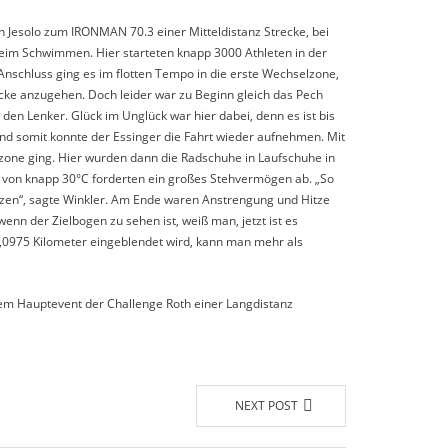
n Jesolo zum IRONMAN 70.3 einer Mitteldistanz Strecke, bei
eim Schwimmen. Hier starteten knapp 3000 Athleten in der
Anschluss ging es im flotten Tempo in die erste Wechselzone,
ke anzugehen. Doch leider war zu Beginn gleich das Pech
den Lenker. Glück im Unglück war hier dabei, denn es ist bis
nd somit konnte der Essinger die Fahrt wieder aufnehmen. Mit
elzone ging. Hier wurden dann die Radschuhe in Laufschuhe in
ur von knapp 30°C forderten ein großes Stehvermögen ab. „So
tzen“, sagte Winkler. Am Ende waren Anstrengung und Hitze
enn der Zielbogen zu sehen ist, weiß man, jetzt ist es
1,0975 Kilometer eingeblendet wird, kann man mehr als
nem Hauptevent der Challenge Roth einer Langdistanz
NEXT POST