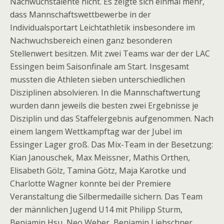
Nachwuchstalente nicht. Es zeigte sich einmal mehr,
dass Mannschaftswettbewerbe in der
Individualsportart Leichtathletik insbesondere im
Nachwuchsbereich einen ganz besonderen
Stellenwert besitzen. Mit zwei Teams war der der LAC
Essingen beim Saisonfinale am Start. Insgesamt
mussten die Athleten sieben unterschiedlichen
Disziplinen absolvieren. In die Mannschaftwertung
wurden dann jeweils die besten zwei Ergebnisse je
Disziplin und das Staffelergebnis aufgenommen. Nach
einem langem Wettkampftag war der Jubel im
Essinger Lager groß. Das Mix-Team in der Besetzung:
Kian Janouschek, Max Meissner, Mathis Orthen,
Elisabeth Gölz, Tamina Götz, Maja Karotke und
Charlotte Wagner konnte bei der Premiere
Veranstaltung die Silbermedaille sichern. Das Team
der männlichen Jugend U14 mit Philipp Sturm,
Benjamin Hsu, Neo Weber, Benjamin Liebschner