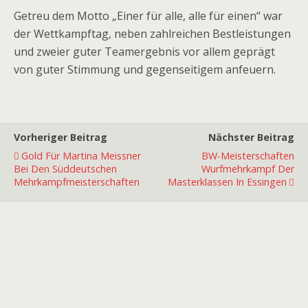
Getreu dem Motto „Einer für alle, alle für einen“ war
der Wettkampftag, neben zahlreichen Bestleistungen
und zweier guter Teamergebnis vor allem geprägt
von guter Stimmung und gegenseitigem anfeuern.
Vorheriger Beitrag
Nächster Beitrag
Gold Für Martina Meissner
BW-Meisterschaften
Bei Den Süddeutschen
Wurfmehrkampf Der
Mehrkampfmeisterschaften
Masterklassen In Essingen
Premiumpartner
Premiumpartner
Premiumpartner
Premiumpartner
Premiumpartner
Premiumpartner
Premiumpartner
Premiumpartner
Premiumpartner
Premiumpartner
Exklusivpartner
Exklusivpartner
Exklusivpartner
Exklusivpartner
Exklusivpartner
Exklusivpartner
Exklusivpartner
Ausstatter
Hauptpartner
Hauptpartner