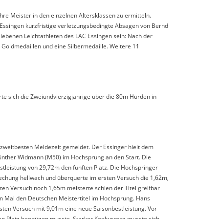
e Meister in den einzelnen Altersklassen zu ermitteln.
 Essingen kurzfristige verletzungsbedingte Absagen von Bernd
bliebenen Leichtathleten des LAC Essingen sein: Nach der
Goldmedaillen und eine Silbermedaille. Weitere 11
te sich die Zweiundvierzigjährige über die 80m Hürden in
 zweitbesten Meldezeit gemeldet. Der Essinger hielt dem
Günther Widmann (M50) im Hochsprung an den Start. Die
stleistung von 29,72m den fünften Platz. Die Hochspringer
chung hellwach und überquerte im ersten Versuch die 1,62m,
iten Versuch noch 1,65m meisterte schien der Titel greifbar
n Mal den Deutschen Meistertitel im Hochsprung. Hans
rsten Versuch mit 9,01m eine neue Saisonbestleistung. Vor
ten Platz begnügen musste. Starker Konkurrenz musste sich