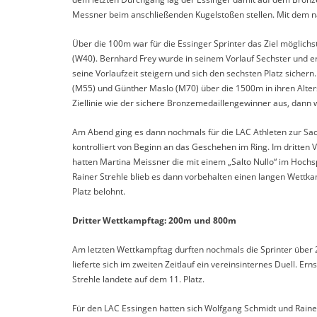
Messner beim anschließenden Kugelstoßen stellen. Mit dem na
Über die 100m war für die Essinger Sprinter das Ziel möglichst
(W40). Bernhard Frey wurde in seinem Vorlauf Sechster und er
seine Vorlaufzeit steigern und sich den sechsten Platz sicher
(M55) und Günther Maslo (M70) über die 1500m in ihren Alter
Ziellinie wie der sichere Bronzemedaillengewinner aus, dann
Am Abend ging es dann nochmals für die LAC Athleten zur Sac
kontrolliert von Beginn an das Geschehen im Ring. Im dritten
hatten Martina Meissner die mit einem „Salto Nullo“ im Hoc
Rainer Strehle blieb es dann vorbehalten einen langen Wett
Platz belohnt.
Dritter Wettkampftag: 200m und 800m
Am letzten Wettkampftag durften nochmals die Sprinter über 2
lieferte sich im zweiten Zeitlauf ein vereinsinternes Duell. 
Strehle landete auf dem 11. Platz.
Für den LAC Essingen hatten sich Wolfgang Schmidt und Rainer S