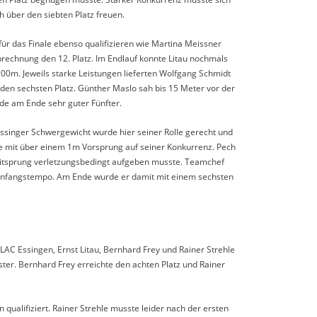
 über den siebten Platz freuen.
 für das Finale ebenso qualifizieren wie Martina Meissner
rechnung den 12. Platz. Im Endlauf konnte Litau nochmals
100m. Jeweils starke Leistungen lieferten Wolfgang Schmidt
den sechsten Platz. Günther Maslo sah bis 15 Meter vor der
de am Ende sehr guter Fünfter.
ssinger Schwergewicht wurde hier seiner Rolle gerecht und
lle mit über einem 1m Vorsprung auf seiner Konkurrenz. Pech
eitsprung verletzungsbedingt aufgeben musste. Teamchef
s Anfangstempo. Am Ende wurde er damit mit einem sechsten
LAC Essingen, Ernst Litau, Bernhard Frey und Rainer Strehle
ster. Bernhard Frey erreichte den achten Platz und Rainer
 qualifiziert. Rainer Strehle musste leider nach der ersten