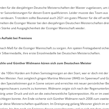
en für die diesjährigen Deutsche Meisterschaften der Master zugelassen, um ihr
er Saisonleistungen für diesen Event qualifizieren. Leider musste das Team aus
 verdauen. Trotzdem sollte Baunatal auch 2021 ein gutes Pflaster für die elf ver
ten die Essinger Master bei den diesjährigen Deutschen Meisterschaften drei 
ie Stärke und Ausgeglichenheit der Essinger Mannschaft wieder.
n Auftakt bei Premiere
 nach Maß für die Essinger Mannschaft zu sorgen. Am späten Freitagabend sicher
Silbermedaille, ihre erste Einzelmedaille bei Deutschen Meisterschaften.
uschle und Günther Widmann küren sich zum Deutschen Meister
ber die 100m Hürden am frühen Samstagmorgen an den Start, war er doch mit der
chen Meister. Fast zeitgleich gingen Martina Meissner (W40) im Speerwurf und 
n Spezialistinnen gut in Szene setzen und erreichte mit neuer persönlicher Be
Regenschauers zurecht zu kommen. Widmann zeigte sich nach der Regenunterbre
ig unter Druck und sich an die zwischenzeitliche Spitzenposition. Als er im zwe
achlegen konnte. Am Ende sicherte sich Günther Widmann nach 2008 zum zweite
r diese Meisterschaften qualifiziert. Im Dreisprung gelang Messner gleich im e
platz, bis ihm noch ein Springer diesen wegschnappte und er sich mit dem vier