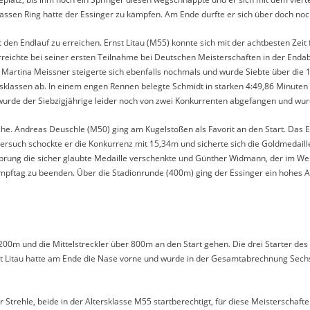
ssen Ring hatte der Essinger zu kämpfen. Am Ende durfte er sich über doch noch
 den Endlauf zu erreichen. Ernst Litau (M55) konnte sich mit der achtbesten Zeit
reichte bei seiner ersten Teilnahme bei Deutschen Meisterschaften in der Endab
n. Martina Meissner steigerte sich ebenfalls nochmals und wurde Siebte über die 
sklassen ab. In einem engen Rennen belegte Schmidt in starken 4:49,86 Minuten 
 wurde der Siebzigjährige leider noch von zwei Konkurrenten abgefangen und wur
he. Andreas Deuschle (M50) ging am Kugelstoßen als Favorit an den Start. Das E
 Versuch schockte er die Konkurrenz mit 15,34m und sicherte sich die Goldmedai
hsprung die sicher glaubte Medaille verschenkte und Günther Widmann, der im W
kampftag zu beenden. Über die Stadionrunde (400m) ging der Essinger ein hohe
00m und die Mittelstreckler über 800m an den Start gehen. Die drei Starter des 
Ernst Litau hatte am Ende die Nase vorne und wurde in der Gesamtabrechnung Sech
trehle, beide in der Altersklasse M55 startberechtigt, für diese Meisterschaften