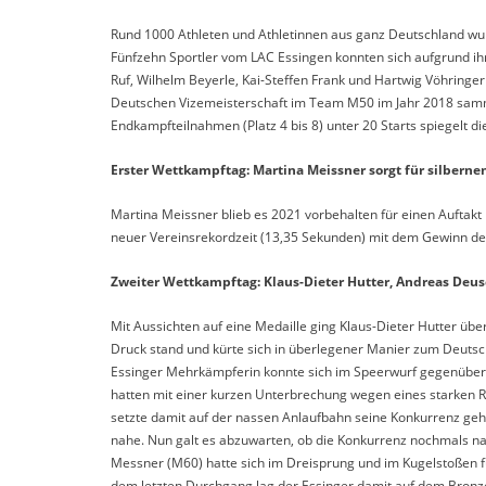
Rund 1000 Athleten und Athletinnen aus ganz Deutschland wurd
Fünfzehn Sportler vom LAC Essingen konnten sich aufgrund ihr
Ruf, Wilhelm Beyerle, Kai-Steffen Frank und Hartwig Vöhringer
Deutschen Vizemeisterschaft im Team M50 im Jahr 2018 sammel
Endkampfteilnahmen (Platz 4 bis 8) unter 20 Starts spiegelt d
Erster Wettkampftag: Martina Meissner sorgt für silberne
Martina Meissner blieb es 2021 vorbehalten für einen Auftakt
neuer Vereinsrekordzeit (13,35 Sekunden) mit dem Gewinn der 
Zweiter Wettkampftag: Klaus-Dieter Hutter, Andreas De
Mit Aussichten auf eine Medaille ging Klaus-Dieter Hutter ü
Druck stand und kürte sich in überlegener Manier zum Deuts
Essinger Mehrkämpferin konnte sich im Speerwurf gegenüber de
hatten mit einer kurzen Unterbrechung wegen eines starken 
setzte damit auf der nassen Anlaufbahn seine Konkurrenz gehör
nahe. Nun galt es abzuwarten, ob die Konkurrenz nochmals n
Messner (M60) hatte sich im Dreisprung und im Kugelstoßen fü
dem letzten Durchgang lag der Essinger damit auf dem Bronze