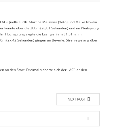
es LAC-Quelle Fürth. Martina Meissner (W45) und Maike Nowka
sner konnte über die 200m (28,01 Sekunden) und im Weitsprung
 Im Hochsprung siegte die Essingerin mit 1,51m, im
00m (27,42 Sekunden) gingen an Beyerle. Strehle gelang über
 an den Start. Dreimal sicherte sich der LAC`ler den
NEXT POST