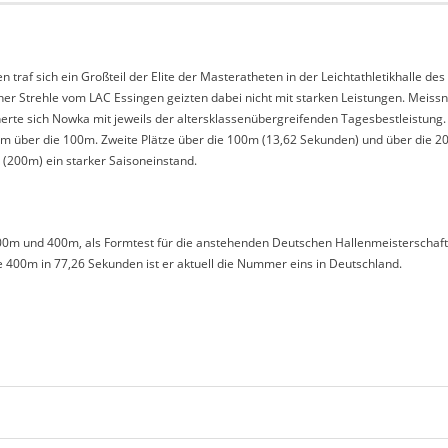
raf sich ein Großteil der Elite der Masteratheten in der Leichtathletikhalle d
iner Strehle vom LAC Essingen geizten dabei nicht mit starken Leistungen. Meis
herte sich Nowka mit jeweils der altersklassenübergreifenden Tagesbestleistung.
5m über die 100m. Zweite Plätze über die 100m (13,62 Sekunden) und über die 2
 (200m) ein starker Saisoneinstand.
m und 400m, als Formtest für die anstehenden Deutschen Hallenmeisterschaften
die 400m in 77,26 Sekunden ist er aktuell die Nummer eins in Deutschland.