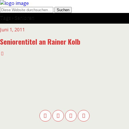
Tags › Senioren
Juni 1, 2011
Seniorentitel an Rainer Kolb
Premiumpartner
Premiumpartner
Premiumpartner
Premiumpartner
Premiumpartner
Premiumpartner
Premiumpartner
Premiumpartner
Premiumpartner
Premiumpartner
Exklusivpartner
Exklusivpartner
Exklusivpartner
Exklusivpartner
Exklusivpartner
Exklusivpartner
Exklusivpartner
Ausstatter
Hauptpartner
Hauptpartner
Hauptpartner
Hauptpartner
Hauptpartner