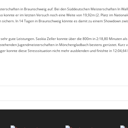
erschaften in Braunschweig auf. Bei den Süddeutschen Meisterschaften In Walld
d so konnte er im letzten Versuch noch eine Weite von 19,92m (2. Platz im Nation
en sichern. In 14 Tagen in Braunschweig könnte es damit zu einem Showdown zwi
sehr gute Leistungen. Saskia Zeller konnte über die 800m in 2:18,80 Minuten a
 anstehenden Jugendmeisterschaften in Mönchengladbach bestens gerüstet. Kurz 
er konnte diese Stresssituation nicht mehr ausblenden und finishte in 12:04,64 