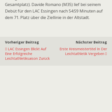
Gesamtplatz). Davide Romano (M35) lief bei seinem
Debüt für den LAC Essingen nach 54:59 Minuten auf
dem 71. Platz über die Ziellinie in der Altstadt.
Vorheriger Beitrag
Nächster Beitrag
LAC Essingen Blickt Auf
Erste Kreismeistertitel In Der
Eine Erfolgreiche
Leichtathletik Vergeben
Leichtathletiksaison Zurück
Premiumpartner
Premiumpartner
Premiumpartner
Premiumpartner
Premiumpartner
Premiumpartner
Premiumpartner
Premiumpartner
Premiumpartner
Premiumpartner
Exklusivpartner
Exklusivpartner
Exklusivpartner
Exklusivpartner
Exklusivpartner
Exklusivpartner
Exklusivpartner
Ausstatter
Hauptpartner
Hauptpartner
Hauptpartner
Hauptpartner
Hauptpartner