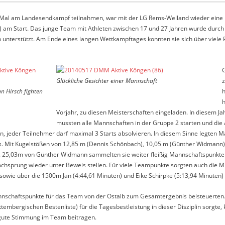
zte Mal am Landesendkampf teilnahmen, war mit der LG Rems-Welland wieder eine
 Start. Das junge Team mit Athleten zwischen 17 und 27 Jahren wurde durch v
n unterstützt. Am Ende eines langen Wettkampftages konnten sie sich über viel
G
Glückliche Gesichter einer Mannschaft
z
n Hirsch fighten
h
h
Vorjahr, zu diesen Meisterschaften eingeladen. In diesem J
mussten alle Mannschaften in der Gruppe 2 starten und die A
, jeder Teilnehmer darf maximal 3 Starts absolvieren. In diesem Sinne legten M
 los. Mit Kugelstößen von 12,85 m (Dennis Schönbach), 10,05 m (Günther Widmann
. 25,03m von Günther Widmann sammelten sie weiter fleißig Mannschaftspunkte
sprung wieder unter Beweis stellen. Für viele Teampunkte sorgten auch die Mitt
, sowie über die 1500m Jan (4:44,61 Minuten) und Eike Schirpke (5:13,94 Minuten
Mannschaftspunkte für das Team von der Ostalb zum Gesamtergebnis beisteuerte
ttembergischen Bestenliste) für die Tagesbestleistung in dieser Disziplin sorgte
 gute Stimmung im Team beitragen.