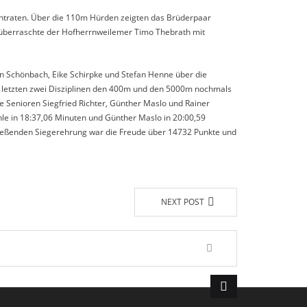
 antraten. Über die 110m Hürden zeigten das Brüderpaar
 überraschte der Hofherrnweilemer Timo Thebrath mit
tin Schönbach, Eike Schirpke und Stefan Henne über die
n letzten zwei Disziplinen den 400m und den 5000m nochmals
e Senioren Siegfried Richter, Günther Maslo und Rainer
ehle in 18:37,06 Minuten und Günther Maslo in 20:00,59
hließenden Siegerehrung war die Freude über 14732 Punkte und
NEXT POST