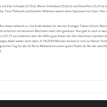
ie mit Eike Schirpke (5,73m), Martin Schönbach (5,62m) und David Kern (5,31m)
wäche. Timo Thebrath und Günther Widmann waren beim Speerwurf am Start. Hier
fen etwas hektisch zu. Am Ende blieben für die vier Essinger Tobias Hirsch, Mar
ik sicherlich mit besseren Wechseln mehr drin gewesen. Nun galt es noch in de
rn (57,75 sec) lieferten über die 400m gute Zeiten ab. Den Abschluss machten di
eigte dabei weiter nach oben. In 18:20,83 Minuten konnte er sich vor Rainer Str
greichen Tag für die LG Rems-Welland mit einem guten Finale ab. Bei der absc
ß.