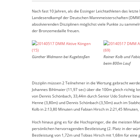
Nach fast 10 Jahren, als die Essinger Leichtathleten das let
Landesendkampf der Deutschen Mannmeisterschaften (DMM) am
absolvierenden Disziplinen möglichst viele Punkte zu sammel
der Bronzemedaille freuen.
Günther Widmann bei Kugelstoßen
Rainer Kolb und Fabia
beim 800m Lauf
Disziplin müssen 2 Teilnehmer in die Wertung gebracht werden
Johannes Bihlmaier (11,97 sec) über die 100m gleich richtig
von Dennis Schönbach, 33,44m durch Senior Udo Stohrer bzw
Henne (3,80m) und Dennis Schönbach (3,50m) auch im Stabhoch
Kolb in 2:13,80 Minuten und Fabian Hirsch in 2:21,45 Minuten
Hoch hinaus ging es für die Hochspringer, die die meisten 
persönlichen hervorragenden Bestleistung (2. Platz in der wür
Bestleistung von 1,72m und Tobias Hirsch mit 1,68m für eine