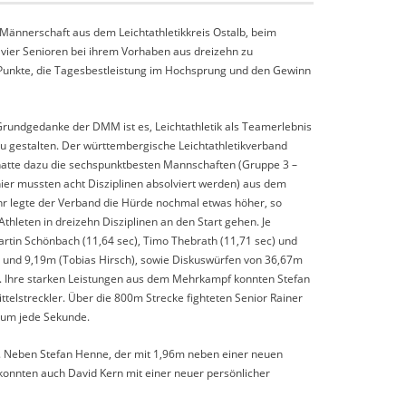
 Männerschaft aus dem Leichtathletikkreis Ostalb, beim
ier Senioren bei ihrem Vorhaben aus dreizehn zu
e Punkte, die Tagesbestleistung im Hochsprung und den Gewinn
rundgedanke der DMM ist es, Leichtathletik als Teamerlebnis
u gestalten. Der württembergische Leichtathletikverband
atte dazu die sechspunktbesten Mannschaften (Gruppe 3 –
ier mussten acht Disziplinen absolviert werden) aus dem
ahr legte der Verband die Hürde nochmal etwas höher, so
thleten in dreizehn Disziplinen an den Start gehen. Je
artin Schönbach (11,64 sec), Timo Thebrath (11,71 sec) und
) und 9,19m (Tobias Hirsch), sowie Diskuswürfen von 36,67m
. Ihre starken Leistungen aus dem Mehrkampf konnten Stefan
elstreckler. Über die 800m Strecke fighteten Senior Rainer
) um jede Sekunde.
n. Neben Stefan Henne, der mit 1,96m neben einer neuen
, konnten auch David Kern mit einer neuer persönlicher