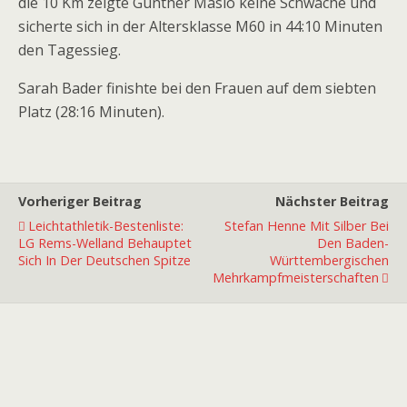
die 10 Km zeigte Günther Maslo keine Schwäche und
sicherte sich in der Altersklasse M60 in 44:10 Minuten
den Tagessieg.
Sarah Bader finishte bei den Frauen auf dem siebten
Platz (28:16 Minuten).
Vorheriger Beitrag
Nächster Beitrag
Leichtathletik-Bestenliste:
Stefan Henne Mit Silber Bei
LG Rems-Welland Behauptet
Den Baden-
Sich In Der Deutschen Spitze
Württembergischen
Mehrkampfmeisterschaften
Premiumpartner
Premiumpartner
Premiumpartner
Premiumpartner
Premiumpartner
Premiumpartner
Premiumpartner
Premiumpartner
Premiumpartner
Premiumpartner
Exklusivpartner
Exklusivpartner
Exklusivpartner
Exklusivpartner
Exklusivpartner
Exklusivpartner