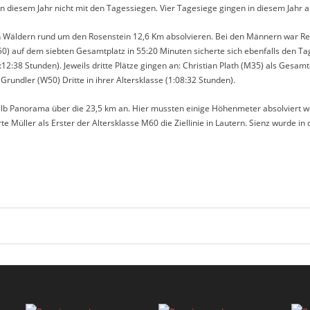
in diesem Jahr nicht mit den Tagessiegen. Vier Tagesiege gingen in diesem Jahr
n Wäldern rund um den Rosenstein 12,6 Km absolvieren. Bei den Männern war Rein
) auf dem siebten Gesamtplatz in 55:20 Minuten sicherte sich ebenfalls den Tag
12:38 Stunden). Jeweils dritte Plätze gingen an: Christian Plath (M35) als Gesam
undler (W50) Dritte in ihrer Altersklasse (1:08:32 Stunden).
talb Panorama über die 23,5 km an. Hier mussten einige Höhenmeter absolviert 
Müller als Erster der Altersklasse M60 die Ziellinie in Lautern. Sienz wurde in 