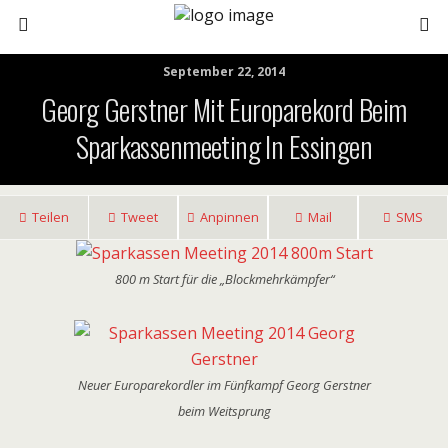
September 22, 2014
Georg Gerstner Mit Europarekord Beim
Sparkassenmeeting In Essingen
Teilen
Tweet
Anpinnen
Mail
SMS
800 m Start für die „Blockmehrkämpfer“
Neuer Europarekordler im Fünfkampf Georg Gerstner
beim Weitsprung