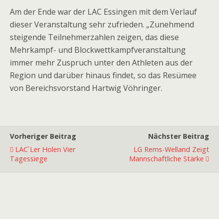
Am der Ende war der LAC Essingen mit dem Verlauf
dieser Veranstaltung sehr zufrieden. „Zunehmend
steigende Teilnehmerzahlen zeigen, das diese
Mehrkampf- und Blockwettkampfveranstaltung
immer mehr Zuspruch unter den Athleten aus der
Region und darüber hinaus findet, so das Resümee
von Bereichsvorstand Hartwig Vöhringer.
Vorheriger Beitrag
Nächster Beitrag
LAC´ler Holen Vier
LG Rems-Welland Zeigt
Tagessiege
Mannschaftliche Stärke
Premiumpartner
Premiumpartner
Premiumpartner
Premiumpartner
Premiumpartner
Premiumpartner
Premiumpartner
Premiumpartner
Premiumpartner
Premiumpartner
Exklusivpartner
Exklusivpartner