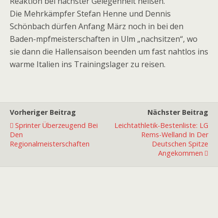
Reaktion bei nächster Gelegenheit heißen.
Die Mehrkämpfer Stefan Henne und Dennis
Schönbach dürfen Anfang März noch in bei den
Baden-mpfmeisterschaften in Ulm „nachsitzen“, wo
sie dann die Hallensaison beenden um fast nahtlos ins
warme Italien ins Trainingslager zu reisen.
Vorheriger Beitrag
Nächster Beitrag
Sprinter Überzeugend Bei
Leichtathletik-Bestenliste: LG
Den
Rems-Welland In Der
Regionalmeisterschaften
Deutschen Spitze
Angekommen
Premiumpartner
Premiumpartner
Premiumpartner
Premiumpartner
Premiumpartner
Premiumpartner
Premiumpartner
Premiumpartner
Premiumpartner
Premiumpartner
Exklusivpartner
Exklusivpartner
Exklusivpartner
Exklusivpartner