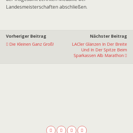
Landesmeisterschaften abschließen.
Vorheriger Beitrag
Nächster Beitrag
Die Kleinen Ganz Groß!
LACler Glänzen In Der Breite
Und In Der Spitze Beim
Sparkassen Alb Marathon
Premiumpartner
Premiumpartner
Premiumpartner
Premiumpartner
Premiumpartner
Premiumpartner
Premiumpartner
Premiumpartner
Premiumpartner
Premiumpartner
Exklusivpartner
Exklusivpartner
Exklusivpartner
Exklusivpartner
Exklusivpartner
Exklusivpartner
Exklusivpartner
Ausstatter
Hauptpartner
Hauptpartner
Hauptpartner
Hauptpartner
Hauptpartner