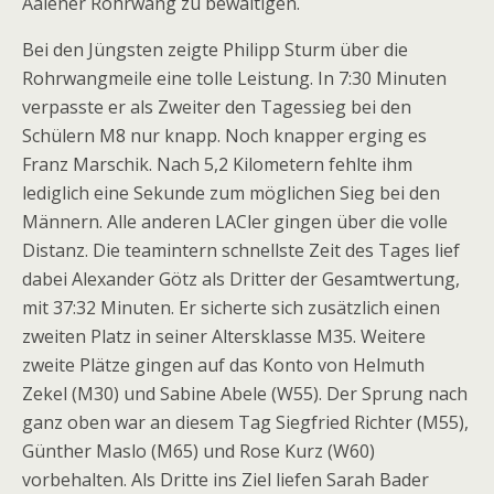
Aalener Rohrwang zu bewältigen.
Bei den Jüngsten zeigte Philipp Sturm über die
Rohrwangmeile eine tolle Leistung. In 7:30 Minuten
verpasste er als Zweiter den Tagessieg bei den
Schülern M8 nur knapp. Noch knapper erging es
Franz Marschik. Nach 5,2 Kilometern fehlte ihm
lediglich eine Sekunde zum möglichen Sieg bei den
Männern. Alle anderen LACler gingen über die volle
Distanz. Die teamintern schnellste Zeit des Tages lief
dabei Alexander Götz als Dritter der Gesamtwertung,
mit 37:32 Minuten. Er sicherte sich zusätzlich einen
zweiten Platz in seiner Altersklasse M35. Weitere
zweite Plätze gingen auf das Konto von Helmuth
Zekel (M30) und Sabine Abele (W55). Der Sprung nach
ganz oben war an diesem Tag Siegfried Richter (M55),
Günther Maslo (M65) und Rose Kurz (W60)
vorbehalten. Als Dritte ins Ziel liefen Sarah Bader